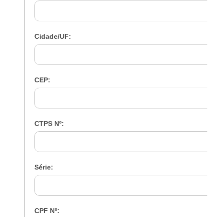
Cidade/UF:
CEP:
CTPS Nº:
Série:
CPF Nº: