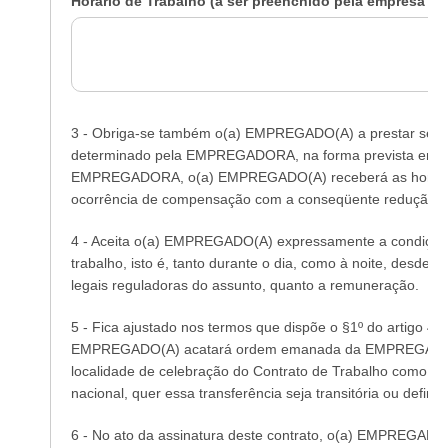
Horário de Trabalho (a ser preenchido pela empresa o
3 - Obriga-se também o(a) EMPREGADO(A) a prestar serviç
determinado pela EMPREGADORA, na forma prevista em Lei
EMPREGADORA, o(a) EMPREGADO(A) receberá as horas extr
ocorrência de compensação com a conseqüente redução da 
4 - Aceita o(a) EMPREGADO(A) expressamente a condição d
trabalho, isto é, tanto durante o dia, como à noite, desde
legais reguladoras do assunto, quanto a remuneração.
5 - Fica ajustado nos termos que dispõe o §1º do artigo 46
EMPREGADO(A) acatará ordem emanada da EMPREGADORA 
localidade de celebração do Contrato de Trabalho como em qu
nacional, quer essa transferência seja transitória ou definiti
6 - No ato da assinatura deste contrato, o(a) EMPREGAD