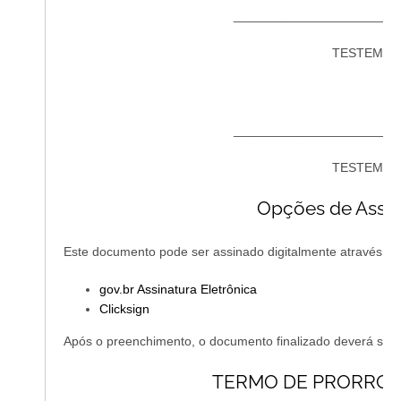
_______________________
TESTEMUN
_______________________
TESTEMUN
Opções de Assina
Este documento pode ser assinado digitalmente através da
gov.br Assinatura Eletrônica
Clicksign
Após o preenchimento, o documento finalizado deverá ser 
TERMO DE PRORROGA