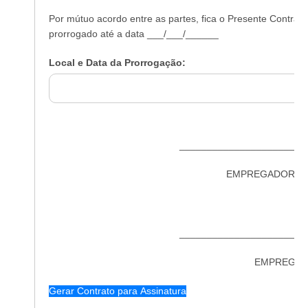
Por mútuo acordo entre as partes, fica o Presente Contrato
prorrogado até a data ___/___/______
Local e Data da Prorrogação:
_______________________
EMPREGADORA (I
_______________________
EMPREGAD
Gerar Contrato para Assinatura