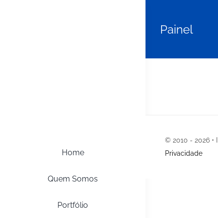
Ir
para
Painel
o
conteúdo
© 2010 - 2026 • 
Home
Privacidade
Quem Somos
Portfólio