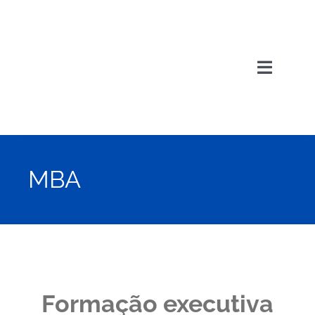
Ir
para
o
conteúdo
Toggle
Navigat
Home
Quem Somos
MBA
Portfólio
Editais
Formação executiva
Contato