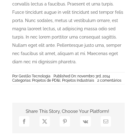
convallis lectus a faucibus. Praesent et urna turpis.
Fusce tincidunt augue in velit tincidunt sed tempor felis
porta. Nunc sodales, metus ut vestibulum ornare, est
magna laoreet lectus, ut adipiscing massa odio sed
turpis. In nec lorem porttitor urna consequat sagittis.
Nullam eget elit ante. Pellentesque justo urna, semper
nec faucibus sit amet, aliquam at mi. Maecenas eget
diam nec mi dignissim pharetra.
Por
Gestão Tecnologia
Published On: novembro 3rd, 2014
on
Categorias:
Projetos de PD&I
,
Projetos Industriais
2 comentários
Fusce
Tincidunt
Augue
Share This Story, Choose Your Platform!