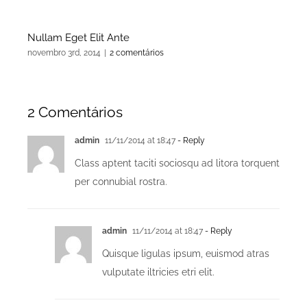
Nullam Eget Elit Ante
El
novembro 3rd, 2014
|
2 comentários
nov
2 Comentários
admin
11/11/2014 at 18:47
- Reply
Class aptent taciti sociosqu ad litora torquent
per connubial rostra.
admin
11/11/2014 at 18:47
- Reply
Quisque ligulas ipsum, euismod atras
vulputate iltricies etri elit.